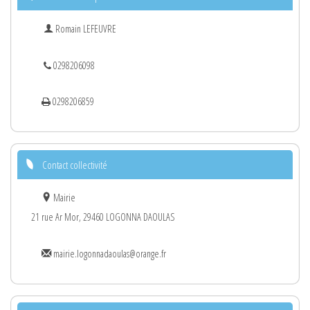
Romain LEFEUVRE
0298206098
0298206859
Contact collectivité
Mairie
21 rue Ar Mor, 29460 LOGONNA DAOULAS
mairie.logonnadaoulas@orange.fr