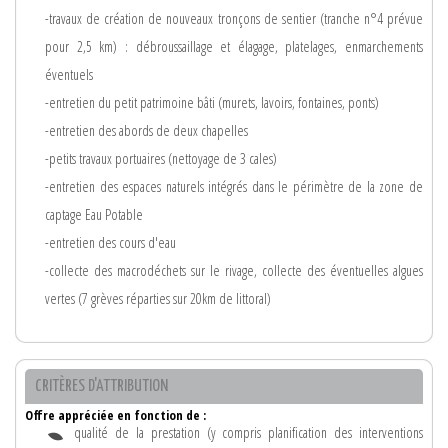
-travaux de création de nouveaux tronçons de sentier (tranche n°4 prévue
pour 2,5 km) : débroussaillage et élagage, platelages, enmarchements
éventuels
-entretien du petit patrimoine bâti (murets, lavoirs, fontaines, ponts)
-entretien des abords de deux chapelles
-petits travaux portuaires (nettoyage de 3 cales)
-entretien des espaces naturels intégrés dans le périmètre de la zone de
captage Eau Potable
-entretien des cours d'eau
-collecte des macrodéchets sur le rivage, collecte des éventuelles algues
vertes (7 grèves réparties sur 20km de littoral)
CRITÈRES D'ATTRIBUTION
Offre appréciée en fonction de :
qualité de la prestation (y compris planification des interventions