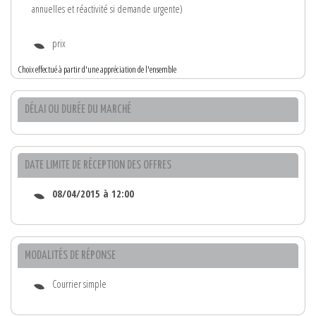
annuelles et réactivité si demande urgente)
prix
Choix effectué à partir d'une appréciation de l'ensemble
DÉLAI OU DURÉE DU MARCHÉ
DATE LIMITE DE RÉCEPTION DES OFFRES
08/04/2015 à 12:00
MODALITÉS DE RÉPONSE
Courrier simple