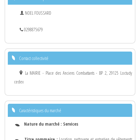
NOEL FOUSSARD
0298875679
Contact collectivité
La MAIRIE - Place des Anciens Combattants - BP 2, 29125 Loctudy
cedex
Caractéristiques du marché
Nature du marché :
Services
Titre sommaire :
Location, nettoyage et entretien de vêtements