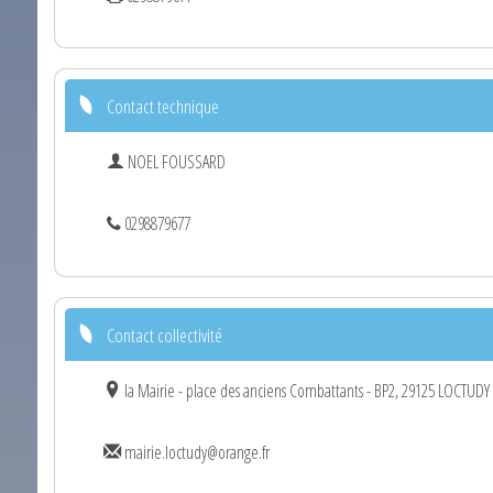
Contact technique
NOEL FOUSSARD
0298879677
Contact collectivité
la Mairie - place des anciens Combattants - BP2, 29125 LOCTUD
mairie.loctudy@orange.fr