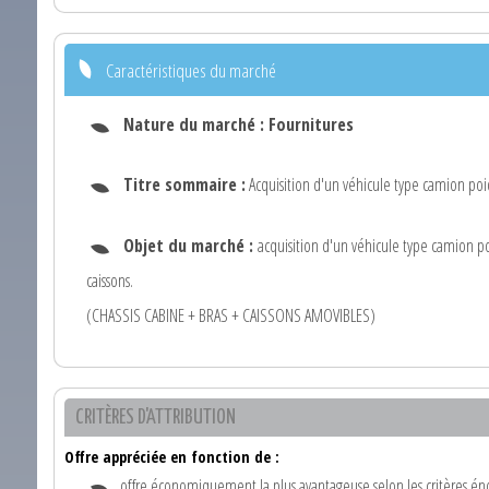
Caractéristiques du marché
Nature du marché :
Fournitures
Titre sommaire :
Acquisition d'un véhicule type camion poi
Objet du marché :
acquisition d'un véhicule type camion p
caissons.
(CHASSIS CABINE + BRAS + CAISSONS AMOVIBLES)
CRITÈRES D'ATTRIBUTION
Offre appréciée en fonction de :
offre économiquement la plus avantageuse selon les critères én