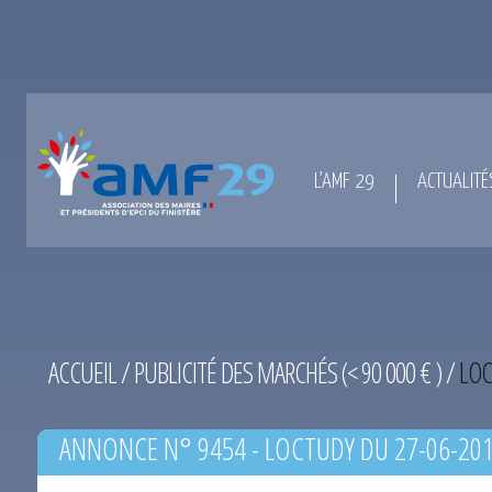
L’AMF 29
ACTUALITÉ
ACCUEIL
/
PUBLICITÉ DES MARCHÉS (< 90 000 € )
/
LOC
ANNONCE N° 9454 - LOCTUDY DU 27-06-20