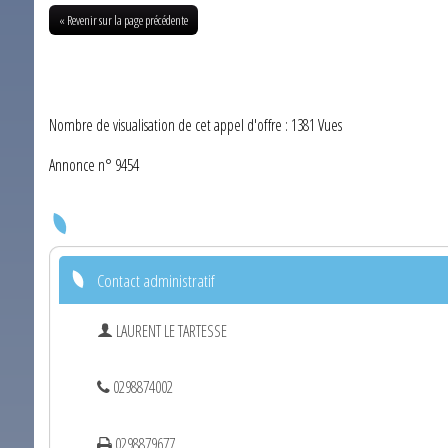
« Revenir sur la page précédente
Nombre de visualisation de cet appel d'offre : 1381 Vues
Annonce n° 9454
Contact administratif
LAURENT LE TARTESSE
0298874002
0298879677