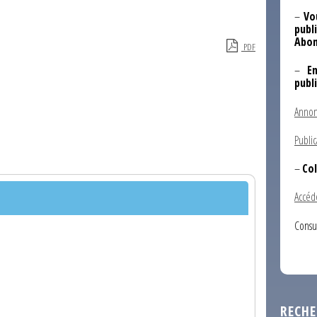
–
Vo
publi
Abon
PDF
–
E
publ
Annon
Public
–
Col
Accéd
Consu
RECHE