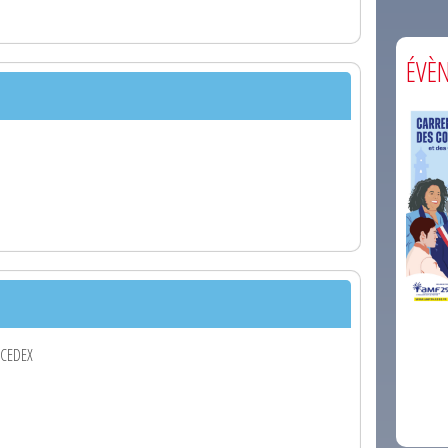
ÉVÈ
comm
Y CEDEX