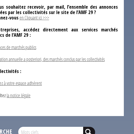
us souhaitez recevoir, par mail, l’ensemble des annonces
ées par les collectivités sur le site de l’AMF 29 ?
nez-vous
en Cliquant ici >>>
ntreprises, accédez directement aux services marchés
ics de l’AMF 29 :
ces de marchés publics
ation annuelle a posteriori, des marchés conclus par les collectivités
lectivités :
ez à votre espace adhérent
ltez
la notice légale
RCHE