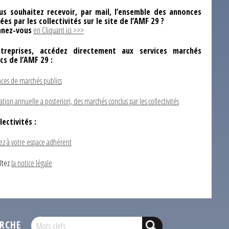
us souhaitez recevoir, par mail, l’ensemble des annonces
ées par les collectivités sur le site de l’AMF 29 ?
nez-vous
en Cliquant ici >>>
ntreprises, accédez directement aux services marchés
ics de l’AMF 29 :
ces de marchés publics
ation annuelle a posteriori, des marchés conclus par les collectivités
lectivités :
ez à votre espace adhérent
ltez
la notice légale
RCHE