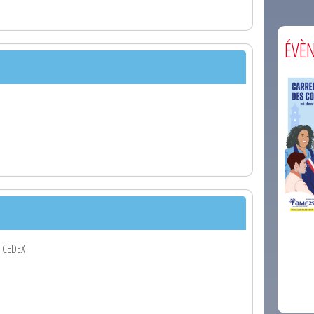
ÉVÈ
comm
Y CEDEX