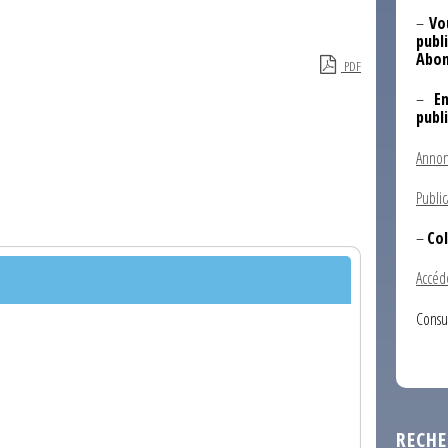
–
Vo
publi
Abon
PDF
–
E
publ
Annon
Public
–
Col
Accéd
Consu
RECHE