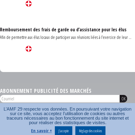
Remboursement des frais de garde ou d’assistance pour les élus
Afin de permettre aux élus locaux de participer aux réunions liées à l’exercice de leur ...
Carrefour des communes du Finistère 2026
ABONNEMENT PUBLICITÉ DES MARCHÉS
L’AMF 29 respecte vos données. En poursuivant votre navigation
AMF 29 © 2026
sur ce site, vous acceptez l’utilisation de cookies ou autres
Plan du site
Nos coordonnées
Mentions légales
Contact
traceurs nécessaires au bon fonctionnement du site internet et
pour réaliser des statistiques de visites.
Carrefour des communes
AMF
En savoir +
J’accepte
Réglage des cookies