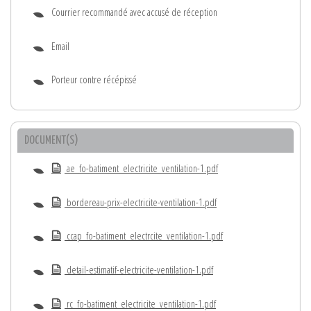
Courrier recommandé avec accusé de réception
Email
Porteur contre récépissé
DOCUMENT(S)
ae_fo-batiment_electricite_ventilation-1.pdf
bordereau-prix-electricite-ventilation-1.pdf
ccap_fo-batiment_electrcite_ventilation-1.pdf
detail-estimatif-electricite-ventilation-1.pdf
rc_fo-batiment_electricite_ventilation-1.pdf