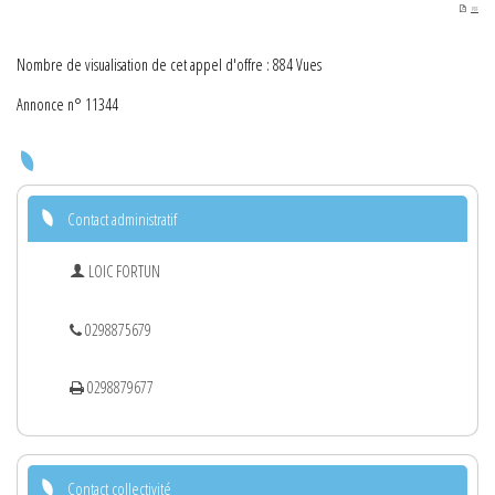
PDF
Nombre de visualisation de cet appel d'offre : 884 Vues
Annonce n° 11344
Contact administratif
LOIC FORTUN
0298875679
0298879677
Contact collectivité