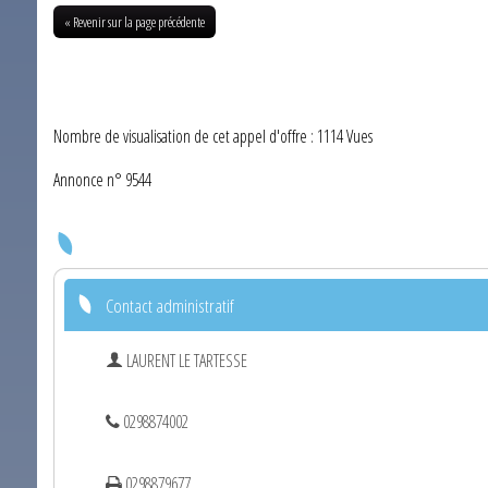
« Revenir sur la page précédente
Nombre de visualisation de cet appel d'offre : 1114 Vues
Annonce n° 9544
Contact administratif
LAURENT LE TARTESSE
0298874002
0298879677