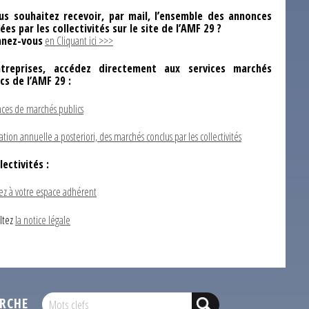
us souhaitez recevoir, par mail, l’ensemble des annonces
ées par les collectivités sur le site de l’AMF 29 ?
nez-vous
en Cliquant ici >>>
ntreprises, accédez directement aux services marchés
ics de l’AMF 29 :
ces de marchés publics
ation annuelle a posteriori, des marchés conclus par les collectivités
lectivités :
ez à votre espace adhérent
ltez
la notice légale
RCHE