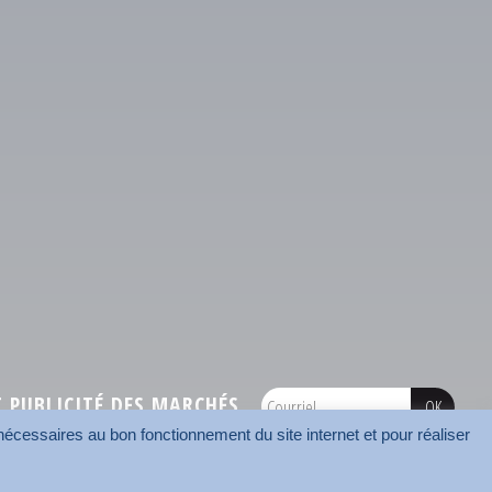
PUBLICITÉ DES MARCHÉS
écessaires au bon fonctionnement du site internet et pour réaliser
onnées
Mentions légales
Contact
Carrefour des communes
AMF