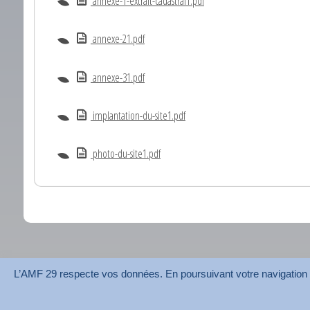
annexe-1-extrait-cadastral1.pdf
annexe-21.pdf
annexe-31.pdf
implantation-du-site1.pdf
photo-du-site1.pdf
L’AMF 29 respecte vos données. En poursuivant votre navigation su
AMF 29 © 2026