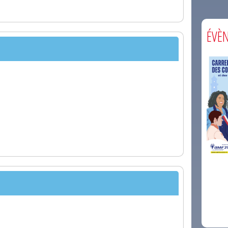
ÉVÈ
comm