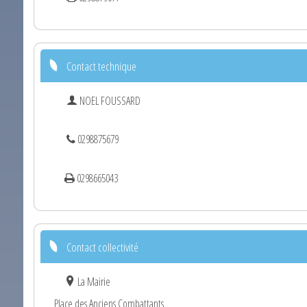
Contact technique
NOEL FOUSSARD
0298875679
0298665043
Contact collectivité
La Mairie
Place des Anciens Combattants