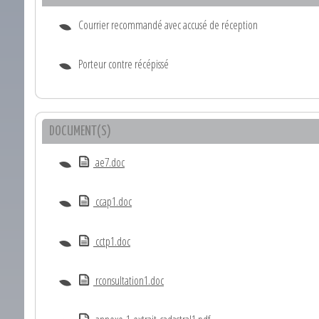
Courrier recommandé avec accusé de réception
Porteur contre récépissé
DOCUMENT(S)
ae7.doc
ccap1.doc
cctp1.doc
rconsultation1.doc