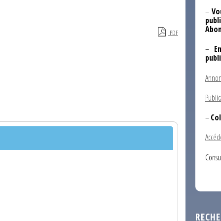
–
Vo
publi
Abon
PDF
–
E
publ
Annon
Public
–
Col
Accéd
Consu
RECHE