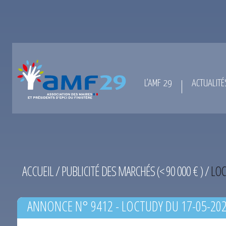
L’AMF 29
ACTUALITÉ
ACCUEIL
/
PUBLICITÉ DES MARCHÉS (< 90 000 € )
/
LOC
ANNONCE N° 9412 - LOCTUDY DU 17-05-20