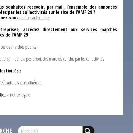
us souhaitez recevoir, par mail, l’ensemble des annonces
ées par les collectivités sur le site de l’AMF 29 ?
nez-vous
en Cliquant ici >>>
ntreprises, accédez directement aux services marchés
ics de l’AMF 29 :
ces de marchés publics
ation annuelle a posteriori, des marchés conclus par les collectivités
lectivités :
ez à votre espace adhérent
ltez
la notice légale
RCHE