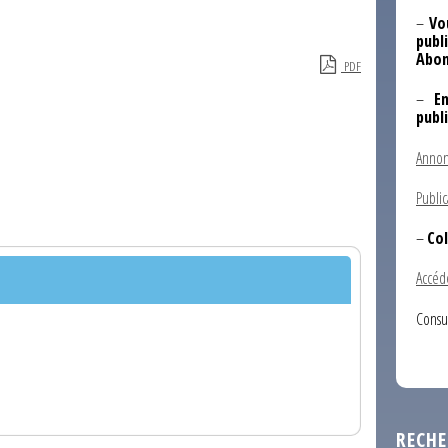
–
Vo
publi
Abon
PDF
–
E
publ
Annon
Public
–
Col
Accéd
Consu
RECHE