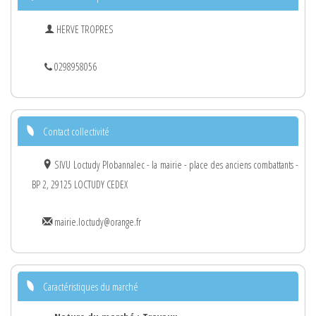
HERVE TROPRES
0298958056
Contact collectivité
SIVU Loctudy Plobannalec - la mairie - place des anciens combattants -
BP 2, 29125 LOCTUDY CEDEX
mairie.loctudy@orange.fr
Caractéristiques du marché