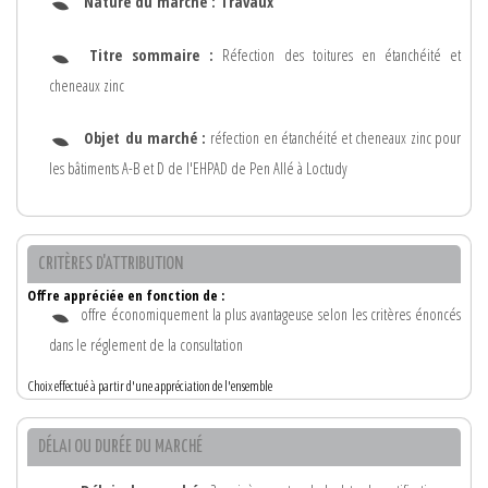
Nature du marché :
Travaux
Titre sommaire :
Réfection des toitures en étanchéité et
cheneaux zinc
Objet du marché :
réfection en étanchéité et cheneaux zinc pour
les bâtiments A-B et D de l'EHPAD de Pen Allé à Loctudy
CRITÈRES D'ATTRIBUTION
Offre appréciée en fonction de :
offre économiquement la plus avantageuse selon les critères énoncés
dans le réglement de la consultation
Choix effectué à partir d'une appréciation de l'ensemble
DÉLAI OU DURÉE DU MARCHÉ