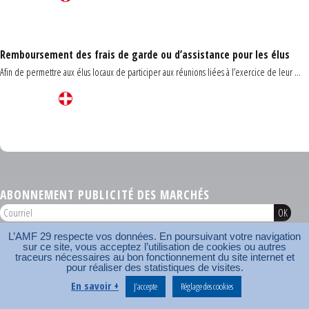
Remboursement des frais de garde ou d’assistance pour les élus
Afin de permettre aux élus locaux de participer aux réunions liées à l’exercice de leur ...
Carrefour des communes du Finistère 2026
ABONNEMENT PUBLICITÉ DES MARCHÉS
L’AMF 29 respecte vos données. En poursuivant votre navigation
AMF 29 © 2026
sur ce site, vous acceptez l’utilisation de cookies ou autres
Plan du site
Nos coordonnées
Mentions légales
Contact
traceurs nécessaires au bon fonctionnement du site internet et
pour réaliser des statistiques de visites.
Carrefour des communes
AMF
En savoir +
J’accepte
Réglage des cookies