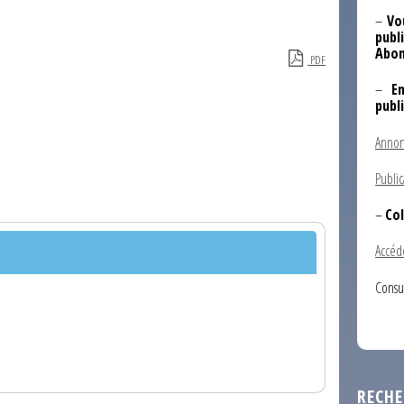
–
Vo
publi
Abon
PDF
–
E
publ
Annon
Public
–
Col
Accéd
Consu
RECHE