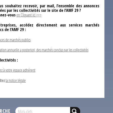
us souhaitez recevoir, par mail, l’ensemble des annonces
ées par les collectivités sur le site de l’AMF 29 ?
nez-vous
en Cliquant ici >>>
ntreprises, accédez directement aux services marchés
ics de l’AMF 29 :
ces de marchés publics
ation annuelle a posteriori, des marchés conclus par les collectivités
lectivités :
ez à votre espace adhérent
ltez
la notice légale
RCHE