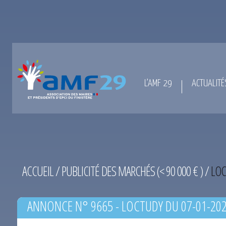
L’AMF 29
ACTUALITÉ
ACCUEIL
/
PUBLICITÉ DES MARCHÉS (< 90 000 € )
/
LOC
ANNONCE N° 9665 - LOCTUDY DU 07-01-20