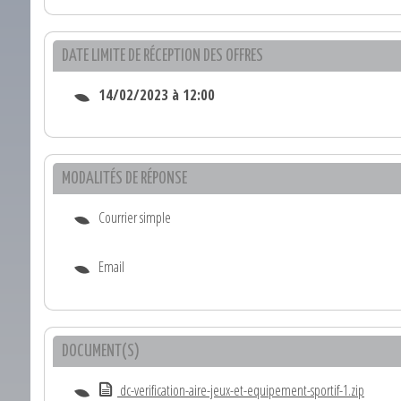
DATE LIMITE DE RÉCEPTION DES OFFRES
14/02/2023 à 12:00
MODALITÉS DE RÉPONSE
Courrier simple
Email
DOCUMENT(S)
dc-verification-aire-jeux-et-equipement-sportif-1.zip