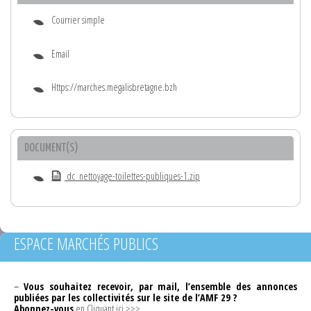
Courrier simple
Email
Https://marches.megalisbretagne.bzh
DOCUMENT(S)
dc_nettoyage-toilettes-publiques-1.zip
ESPACE MARCHÉS PUBLICS
–
Vous souhaitez recevoir, par mail, l’ensemble des annonces
publiées par les collectivités sur le site de l’AMF 29 ?
Abonnez-vous
en Cliquant ici >>>