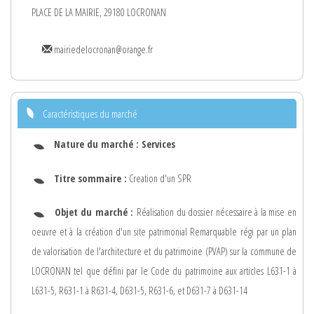
PLACE DE LA MAIRIE, 29180 LOCRONAN
mairiedelocronan@orange.fr
Caractéristiques du marché
Nature du marché :
Services
Titre sommaire :
Creation d'un SPR
Objet du marché :
Réalisation du dossier nécessaire à la mise en
oeuvre et à la création d'un site patrimonial Remarquable régi par un plan
de valorisation de l'architecture et du patrimoine (PVAP) sur la commune de
LOCRONAN tel que défini par le Code du patrimoine aux articles L631-1 à
L631-5, R631-1 à R631-4, D631-5, R631-6, et D631-7 à D631-14