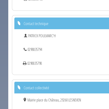
Contact technique
PATRICK POULMARC'H
0298835794
0298835798
Contact collectivité
Mairie place du Château, 29260 LESNEVEN