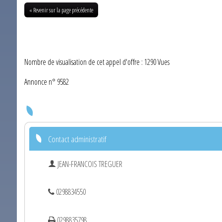
« Revenir sur la page précédente
Nombre de visualisation de cet appel d'offre : 1290 Vues
Annonce n° 9582
Contact administratif
JEAN-FRANCOIS TREGUER
0298834550
0298835798