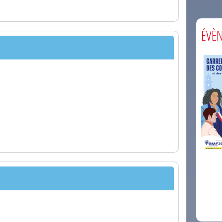
ÉVÈ
comm