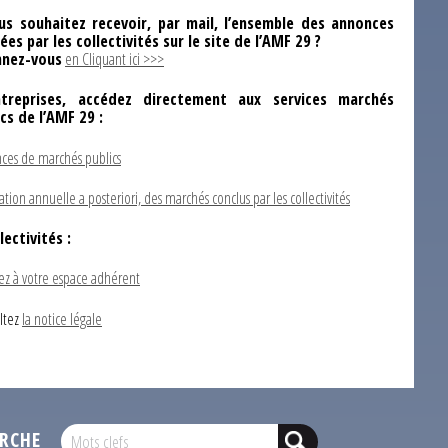
us souhaitez recevoir, par mail, l’ensemble des annonces
ées par les collectivités sur le site de l’AMF 29 ?
nez-vous
en Cliquant ici >>>
ntreprises, accédez directement aux services marchés
ics de l’AMF 29 :
ces de marchés publics
ation annuelle a posteriori, des marchés conclus par les collectivités
lectivités :
ez à votre espace adhérent
ltez
la notice légale
RCHE