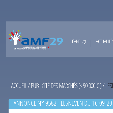
L’AMF 29
ACTUALITÉ
ACCUEIL
/
PUBLICITÉ DES MARCHÉS (< 90 000 € )
/
LES
ANNONCE N° 9582 - LESNEVEN DU 16-09-20