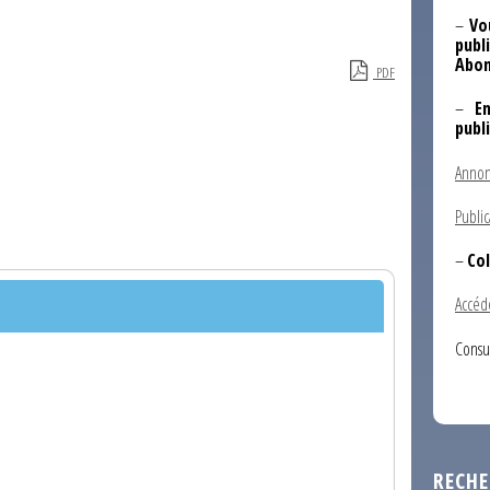
–
Vo
publi
Abon
PDF
–
E
publ
Annon
Public
–
Col
Accéd
Consu
RECHE