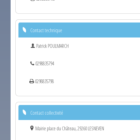
Contact technique
Patrick POULMARCH
0298835794
0298835798
Contact collectivité
Mairie place du Château, 29260 LESNEVEN