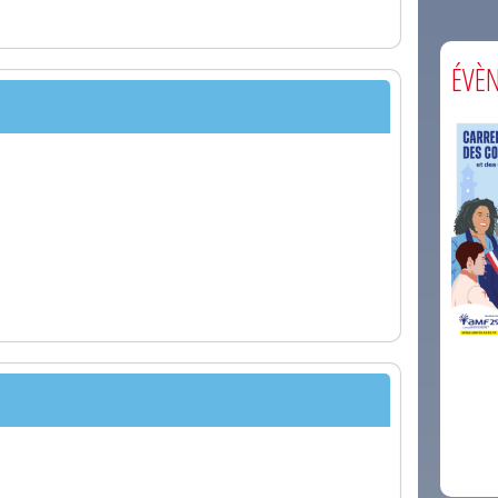
ÉVÈ
comm