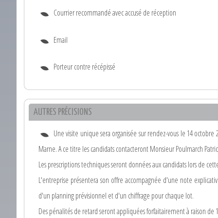
Courrier recommandé avec accusé de réception
Email
Porteur contre récépissé
AUTRES PRÉCISIONS
Une visite unique sera organisée sur rendez-vous le 14 octobre 20
Marne. A ce titre les candidats contacteront Monsieur Poulmarch Patri
Les prescriptions techniques seront données aux candidats lors de cette 
L'entreprise présentera son offre accompagnée d'une note explicati
d'un planning prévisionnel et d'un chiffrage pour chaque lot.
Des pénalités de retard seront appliquées forfaitairement à raison de 