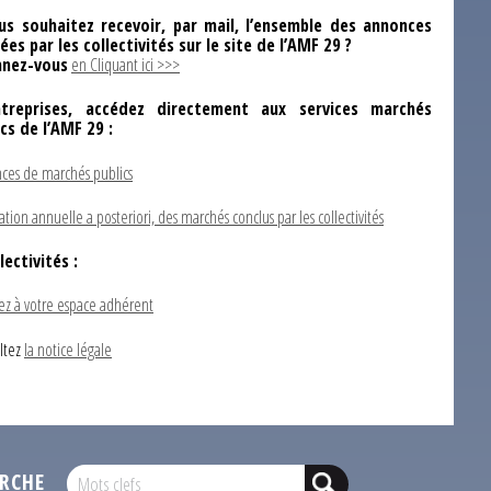
us souhaitez recevoir, par mail, l’ensemble des annonces
ées par les collectivités sur le site de l’AMF 29 ?
nez-vous
en Cliquant ici >>>
ntreprises, accédez directement aux services marchés
ics de l’AMF 29 :
ces de marchés publics
ation annuelle a posteriori, des marchés conclus par les collectivités
lectivités :
ez à votre espace adhérent
ltez
la notice légale
RCHE