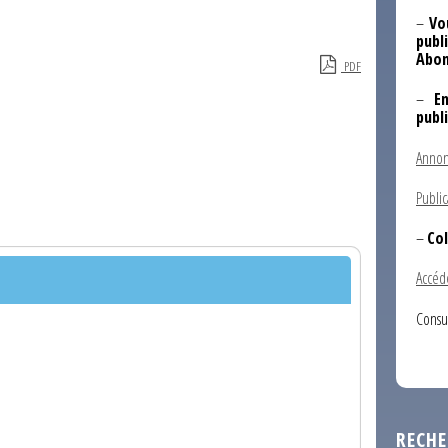
–
Vo
publi
Abon
PDF
–
E
publ
Annon
Public
–
Col
Accéd
Consu
RECHE