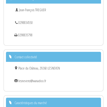
Jean-François TREGUER
0298834550
0298835798
Contact collectivité
Place du Château, 29260 LESNEVEN
lesnevenst@wanadoo.fr
Caractéristiques du marché