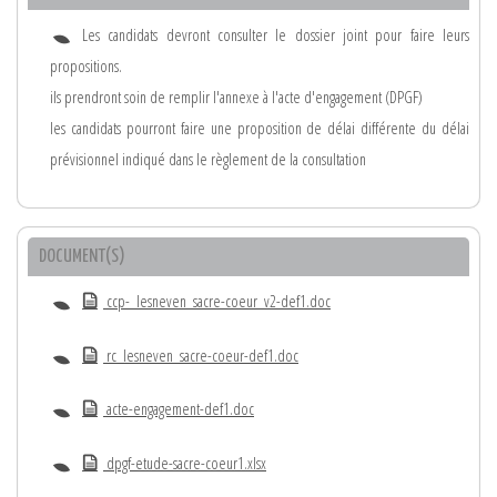
Les candidats devront consulter le dossier joint pour faire leurs
propositions.
ils prendront soin de remplir l'annexe à l'acte d'engagement (DPGF)
les candidats pourront faire une proposition de délai différente du délai
prévisionnel indiqué dans le règlement de la consultation
DOCUMENT(S)
ccp-_lesneven_sacre-coeur_v2-def1.doc
rc_lesneven_sacre-coeur-def1.doc
acte-engagement-def1.doc
dpgf-etude-sacre-coeur1.xlsx