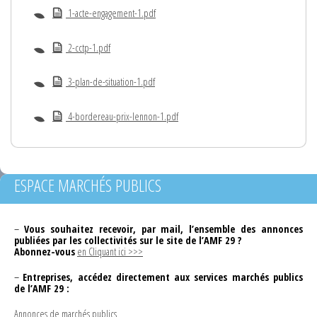
1-acte-engagement-1.pdf
2-cctp-1.pdf
3-plan-de-situation-1.pdf
4-bordereau-prix-lennon-1.pdf
ESPACE MARCHÉS PUBLICS
–
Vous souhaitez recevoir, par mail, l’ensemble des annonces
publiées par les collectivités sur le site de l’AMF 29 ?
Abonnez-vous
en Cliquant ici >>>
–
Entreprises, accédez directement aux services marchés publics
de l’AMF 29 :
Annonces de marchés publics