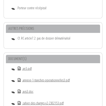
Porteur contre récépissé
AUTRES PRÉCISIONS
Cf. RC article7.2: pas de dossier dématérialisé
DOCUMENT(S)
ae3.pdf
annexe-1-tranches-operationnelles3.pdf
avis3.doc
cahier-des-charges-v2-2302153.pdf