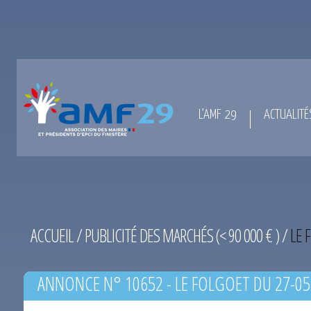
L’AMF 29
ACTUALITÉ
ACCUEIL
/
PUBLICITÉ DES MARCHÉS (< 90 000 € )
/
LE 
ANNONCE N° 10652 - LE FOLGOET DU 27-05