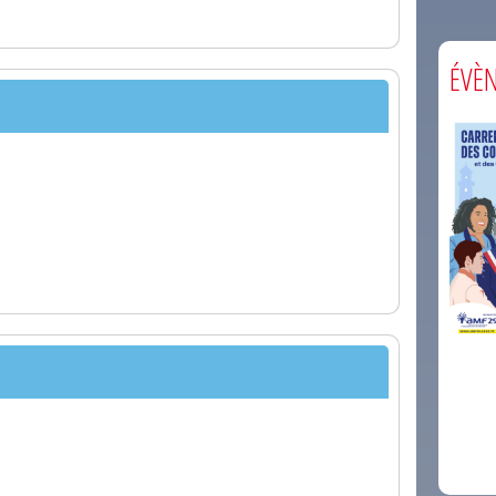
ÉVÈ
comm