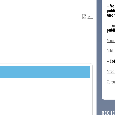
–
Vo
publi
Abon
PDF
–
E
publ
Annon
Public
–
Col
Accéd
Consu
RECHE