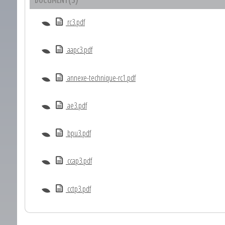
DOCUMENT(S)
rc3.pdf
aapc3.pdf
annexe-technique-rc1.pdf
ae3.pdf
bpu3.pdf
ccap3.pdf
cctp3.pdf