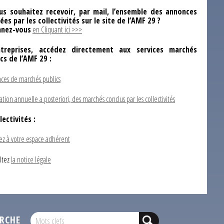
us souhaitez recevoir, par mail, l’ensemble des annonces
ées par les collectivités sur le site de l’AMF 29 ?
nez-vous
en Cliquant ici >>>
ntreprises, accédez directement aux services marchés
ics de l’AMF 29 :
ces de marchés publics
ation annuelle a posteriori, des marchés conclus par les collectivités
lectivités :
ez à votre espace adhérent
ltez
la notice légale
RCHE