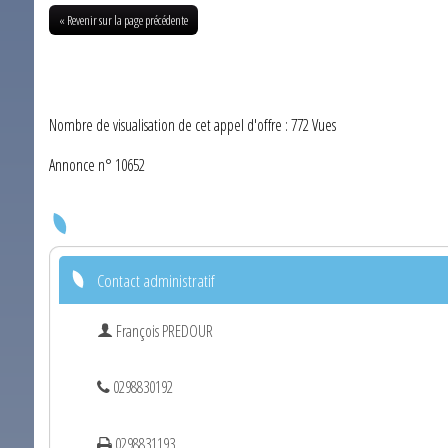
« Revenir sur la page précédente
Nombre de visualisation de cet appel d'offre : 772 Vues
Annonce n° 10652
Contact administratif
François PREDOUR
0298830192
0298831193