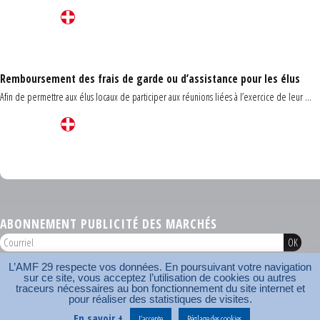
Remboursement des frais de garde ou d’assistance pour les élus
Afin de permettre aux élus locaux de participer aux réunions liées à l’exercice de leur ...
Carrefour des communes du Finistère 2026
ABONNEMENT PUBLICITÉ DES MARCHÉS
L’AMF 29 respecte vos données. En poursuivant votre navigation
AMF 29 © 2026
sur ce site, vous acceptez l’utilisation de cookies ou autres
Plan du site
Nos coordonnées
Mentions légales
Contact
traceurs nécessaires au bon fonctionnement du site internet et
pour réaliser des statistiques de visites.
Carrefour des communes
AMF
En savoir +
J’accepte
Réglage des cookies