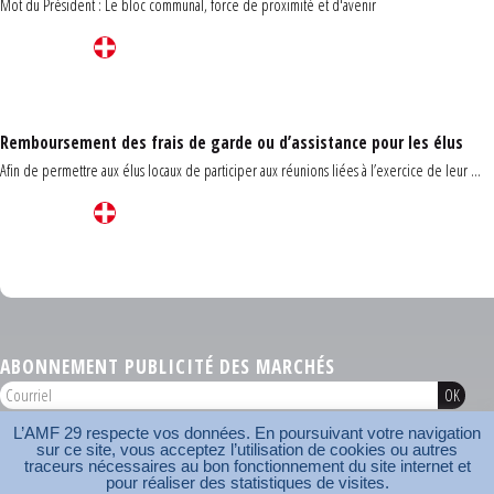
Mot du Président : Le bloc communal, force de proximité et d'avenir
Remboursement des frais de garde ou d’assistance pour les élus
Afin de permettre aux élus locaux de participer aux réunions liées à l’exercice de leur ...
Carrefour des communes du Finistère 2026
ABONNEMENT PUBLICITÉ DES MARCHÉS
L’AMF 29 respecte vos données. En poursuivant votre navigation
AMF 29 © 2026
sur ce site, vous acceptez l’utilisation de cookies ou autres
Plan du site
Nos coordonnées
Mentions légales
Contact
traceurs nécessaires au bon fonctionnement du site internet et
pour réaliser des statistiques de visites.
Carrefour des communes
AMF