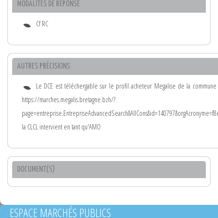
MODALITÉS DE RÉPONSE
Cf RC
AUTRES PRÉCISIONS
Le DCE est téléchergable sur le profil acheteur Megalise de la commune 
https://marches.megalis.bretagne.bzh/?
page=entreprise.EntrepriseAdvancedSearch&AllCons&id=140797&orgAcronyme=f8
la CLCL intervient en tant qu'AMO
DOCUMENT(S)
ESPACE MARCHÉS PUBLICS