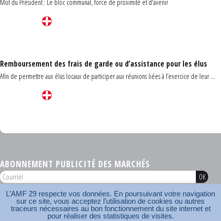
Mot du Président : Le bloc communal, force de proximité et d'avenir
Remboursement des frais de garde ou d’assistance pour les élus
Afin de permettre aux élus locaux de participer aux réunions liées à l’exercice de leur ...
Carrefour des communes du Finistère 2026
ABONNEMENT PUBLICITÉ DES MARCHÉS
L’AMF 29 respecte vos données. En poursuivant votre navigation
AMF 29 © 2026
sur ce site, vous acceptez l’utilisation de cookies ou autres
Plan du site
Nos coordonnées
Mentions légales
Contact
traceurs nécessaires au bon fonctionnement du site internet et
pour réaliser des statistiques de visites.
Carrefour des communes
AMF