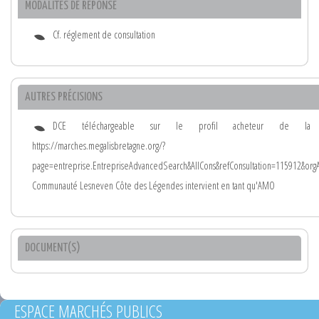
MODALITÉS DE RÉPONSE
Cf. réglement de consultation
AUTRES PRÉCISIONS
DCE téléchargeable sur le profil acheteur de la
https://marches.megalisbretagne.org/?
page=entreprise.EntrepriseAdvancedSearch&AllCons&refConsultation=115912&or
Communauté Lesneven Côte des Légendes intervient en tant qu'AMO
DOCUMENT(S)
ESPACE MARCHÉS PUBLICS