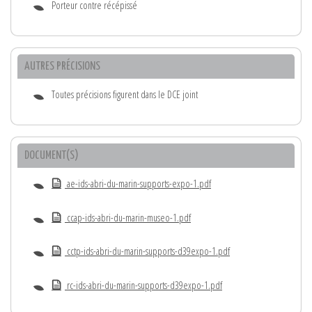
Porteur contre récépissé
AUTRES PRÉCISIONS
Toutes précisions figurent dans le DCE joint
DOCUMENT(S)
ae-ids-abri-du-marin-supports-expo-1.pdf
ccap-ids-abri-du-marin-museo-1.pdf
cctp-ids-abri-du-marin-supports-d39expo-1.pdf
rc-ids-abri-du-marin-supports-d39expo-1.pdf