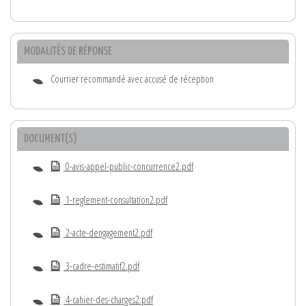
MODALITÉS DE RÉPONSE
Courrier recommandé avec accusé de réception
DOCUMENT(S)
0-avis-appel-public-concurrence2.pdf
1-reglement-consultation2.pdf
2-acte-dengagement2.pdf
3-cadre-estimatif2.pdf
4-cahier-des-charges2.pdf