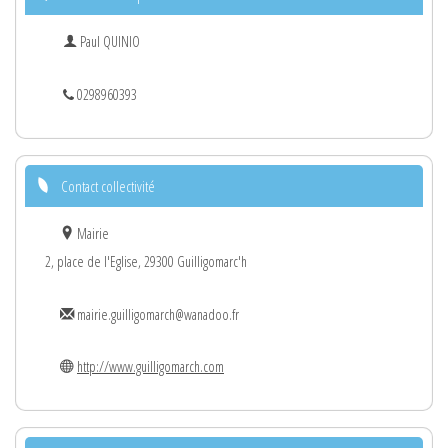
Paul QUINIO
0298960393
Contact collectivité
Mairie
2, place de l'Eglise, 29300 Guilligomarc'h
mairie.guilligomarch@wanadoo.fr
http://www.guilligomarch.com