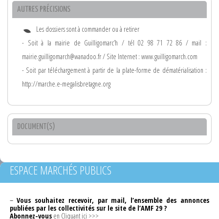
AUTRES PRÉCISIONS
Les dossiers sont à commander ou à retirer
- Soit à la mairie de Guilligomarc’h / tél 02 98 71 72 86 / mail :
mairie.guilligomarch@wanadoo.fr / Site Internet : www.guilligomarch.com
- Soit par téléchargement à partir de la plate-forme de dématérialisation :
http://marche.e-megalisbretagne.org
DOCUMENT(S)
ESPACE MARCHÉS PUBLICS
–
Vous souhaitez recevoir, par mail, l’ensemble des annonces
publiées par les collectivités sur le site de l’AMF 29 ?
Abonnez-vous
en Cliquant ici >>>