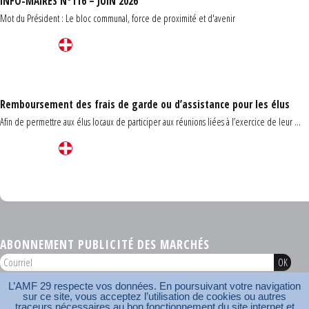
INFO-MAIRES N°116 – JUIN 2026
Mot du Président : Le bloc communal, force de proximité et d'avenir
Remboursement des frais de garde ou d’assistance pour les élus
Afin de permettre aux élus locaux de participer aux réunions liées à l’exercice de leur ...
Carrefour des communes du Finistère 2026
ABONNEMENT PUBLICITÉ DES MARCHÉS
L’AMF 29 respecte vos données. En poursuivant votre navigation
AMF 29 © 2026
sur ce site, vous acceptez l’utilisation de cookies ou autres
Plan du site
Nos coordonnées
Mentions légales
Contact
traceurs nécessaires au bon fonctionnement du site internet et