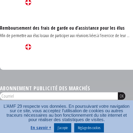
Remboursement des frais de garde ou d’assistance pour les élus
Afin de permettre aux élus locaux de participer aux réunions liées à l’exercice de leur ...
Carrefour des communes du Finistère 2026
ABONNEMENT PUBLICITÉ DES MARCHÉS
L’AMF 29 respecte vos données. En poursuivant votre navigation
AMF 29 © 2026
sur ce site, vous acceptez l’utilisation de cookies ou autres
Plan du site
Nos coordonnées
Mentions légales
Contact
traceurs nécessaires au bon fonctionnement du site internet et
pour réaliser des statistiques de visites.
Carrefour des communes
AMF
En savoir +
J’accepte
Réglage des cookies