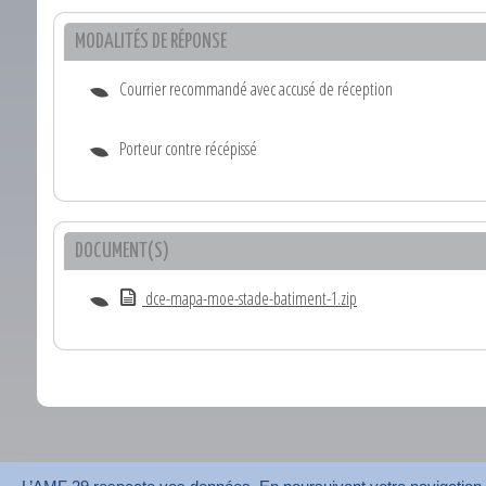
MODALITÉS DE RÉPONSE
Courrier recommandé avec accusé de réception
Porteur contre récépissé
DOCUMENT(S)
dce-mapa-moe-stade-batiment-1.zip