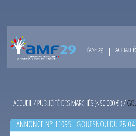
L’AMF 29
ACTUALITÉ
ACCUEIL
/
PUBLICITÉ DES MARCHÉS (< 90 000 € )
/
GOU
ANNONCE N° 11095 - GOUESNOU DU 28-04