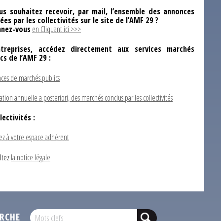
us souhaitez recevoir, par mail, l’ensemble des annonces
ées par les collectivités sur le site de l’AMF 29 ?
nez-vous
en Cliquant ici >>>
ntreprises, accédez directement aux services marchés
ics de l’AMF 29 :
ces de marchés publics
ation annuelle a posteriori, des marchés conclus par les collectivités
lectivités :
ez à votre espace adhérent
ltez
la notice légale
RCHE