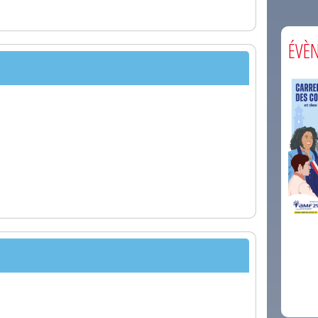
ÉVÈ
comm