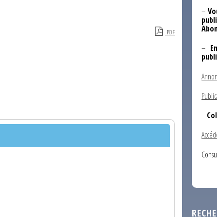
–
Vo
publi
Abon
PDF
–
E
publ
Annon
Public
–
Col
Accéd
Consu
RECHE