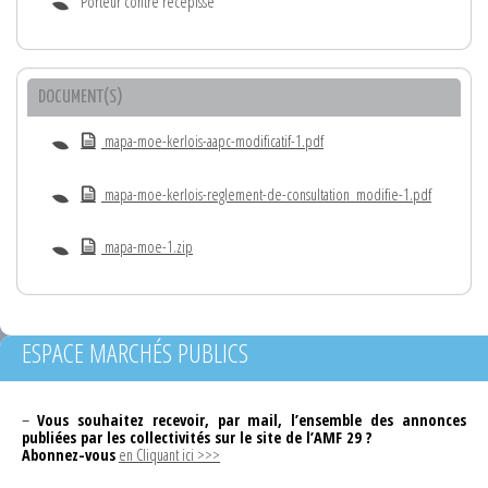
Porteur contre récépissé
DOCUMENT(S)
mapa-moe-kerlois-aapc-modificatif-1.pdf
mapa-moe-kerlois-reglement-de-consultation_modifie-1.pdf
mapa-moe-1.zip
ESPACE MARCHÉS PUBLICS
–
Vous souhaitez recevoir, par mail, l’ensemble des annonces
publiées par les collectivités sur le site de l’AMF 29 ?
Abonnez-vous
en Cliquant ici >>>