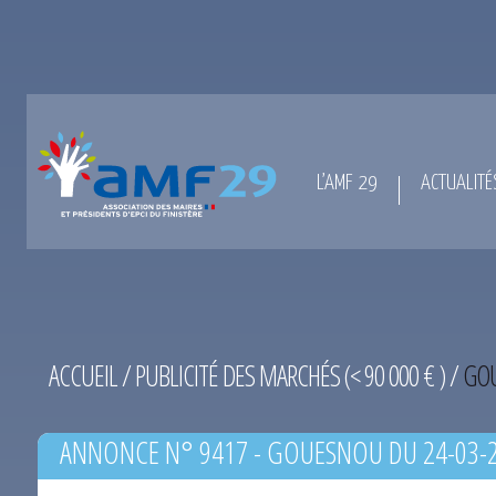
L’AMF 29
ACTUALITÉ
ACCUEIL
/
PUBLICITÉ DES MARCHÉS (< 90 000 € )
/
GOU
ANNONCE N° 9417 - GOUESNOU DU 24-03-