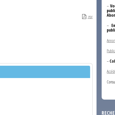
–
Vo
publi
Abon
PDF
–
E
publ
Annon
Public
–
Col
Accéd
Consu
RECHE