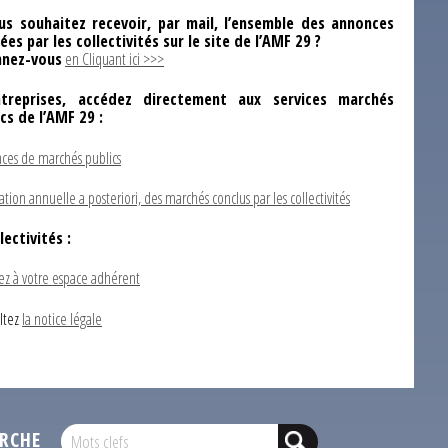
us souhaitez recevoir, par mail, l’ensemble des annonces
ées par les collectivités sur le site de l’AMF 29 ?
nez-vous
en Cliquant ici >>>
ntreprises, accédez directement aux services marchés
ics de l’AMF 29 :
ces de marchés publics
ation annuelle a posteriori, des marchés conclus par les collectivités
lectivités :
ez à votre espace adhérent
ltez
la notice légale
RCHE