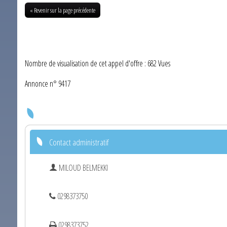
« Revenir sur la page précédente
Nombre de visualisation de cet appel d'offre : 682 Vues
Annonce n° 9417
Contact administratif
MILOUD BELMEKKI
0298373750
0298373752