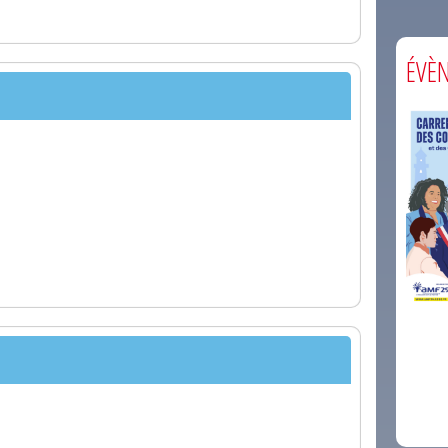
ÉVÈ
comm