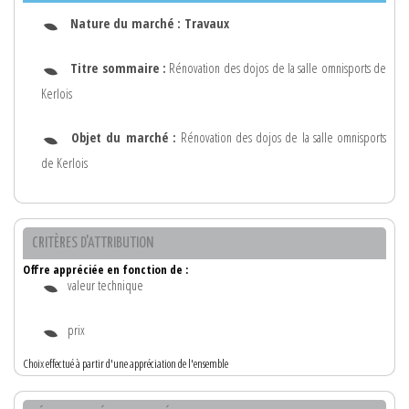
Nature du marché :
Travaux
Titre sommaire :
Rénovation des dojos de la salle omnisports de
Kerlois
Objet du marché :
Rénovation des dojos de la salle omnisports
de Kerlois
CRITÈRES D'ATTRIBUTION
Offre appréciée en fonction de :
valeur technique
prix
Choix effectué à partir d'une appréciation de l'ensemble