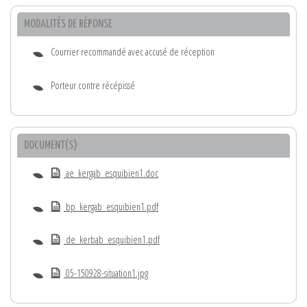
MODALITÉS DE RÉPONSE
Courrier recommandé avec accusé de réception
Porteur contre récépissé
DOCUMENT(S)
ae_kergab_esquibien1.doc
bp_kergab_esquibien1.pdf
de_kerbab_esquibien1.pdf
05-150928-situation1.jpg