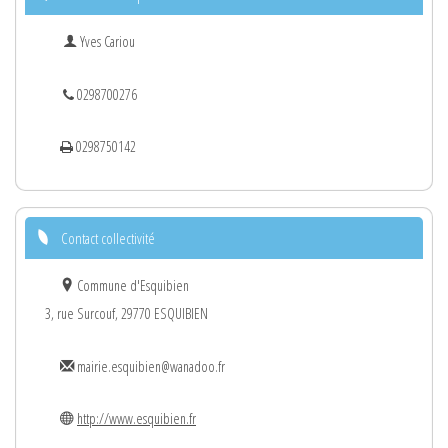
Yves Cariou
0298700276
0298750142
Contact collectivité
Commune d'Esquibien
3, rue Surcouf, 29770 ESQUIBIEN
mairie.esquibien@wanadoo.fr
http://www.esquibien.fr