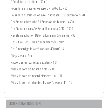
Démolition de trottoirs - 30m²
Fourniture et mise en oeuvre GNT A 0/31,5 - 50 T
Fourniture et mise en oeuvre Tout-venant 0/30 sur trottoir - 20 T
Revêtement bicouche à l'émulsion de bitume - 450m²
Revêtement chaussée Béton Bitumineux 0/10 - 130 T
Revêtement trottoir Béton Bitumineux 0/6 manuel - 93 T
F et P tuyau PVC SN8 ø250 en tranchée - 50m
F et P regard grille carré concave 400x400 - 4 U
Piège à eaux - 5m
Raccordement sur réseau existant - 1 U
Mise à la cote de bouche à clé - 2 U
Mise à la cote de regard diamètre 1m - 1 U
Mise à la cote de chambre France Telecom LT1 - 1U
CRITÈRES D'ATTRIBUTION