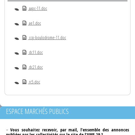
aapc-11.doc
ae1.doc
ccp-boulodrome-11.doc
dc11.doc
dc21.doc
rc5.doc
ESPACE MARCHÉS PUBLICS
–
Vous souhaitez recevoir, par mail, l’ensemble des annonces
publiées par les collectivités sur le site de l’AMF 29 ?