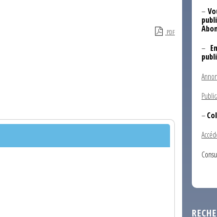
–
Vo
publi
Abon
PDF
–
E
publ
Annon
Public
–
Col
Accéd
Consu
RECHE