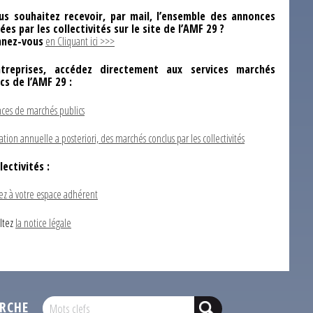
us souhaitez recevoir, par mail, l’ensemble des annonces
ées par les collectivités sur le site de l’AMF 29 ?
nez-vous
en Cliquant ici >>>
ntreprises, accédez directement aux services marchés
ics de l’AMF 29 :
ces de marchés publics
ation annuelle a posteriori, des marchés conclus par les collectivités
lectivités :
ez à votre espace adhérent
ltez
la notice légale
RCHE