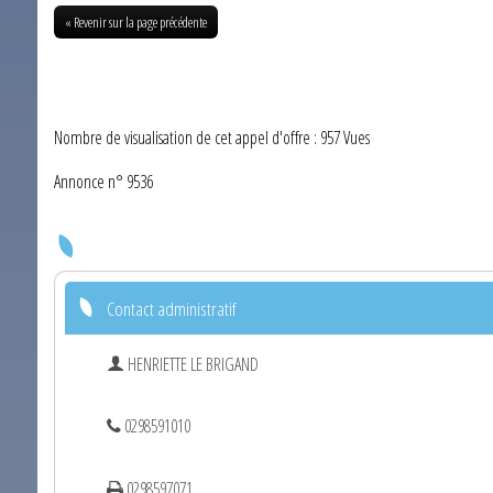
« Revenir sur la page précédente
Nombre de visualisation de cet appel d'offre : 957 Vues
Annonce n° 9536
Contact administratif
HENRIETTE LE BRIGAND
0298591010
0298597071