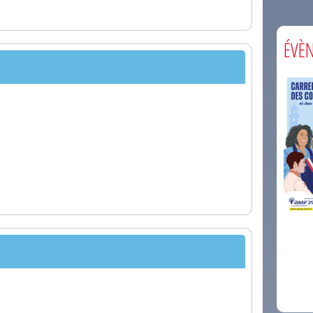
ÉVÈ
comm