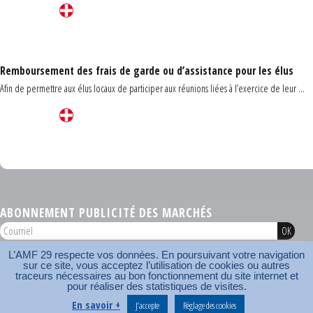
Remboursement des frais de garde ou d’assistance pour les élus
Afin de permettre aux élus locaux de participer aux réunions liées à l’exercice de leur ...
Carrefour des communes du Finistère 2026
ABONNEMENT PUBLICITÉ DES MARCHÉS
L’AMF 29 respecte vos données. En poursuivant votre navigation
AMF 29 © 2026
sur ce site, vous acceptez l’utilisation de cookies ou autres
Plan du site
Nos coordonnées
Mentions légales
Contact
traceurs nécessaires au bon fonctionnement du site internet et
pour réaliser des statistiques de visites.
Carrefour des communes
AMF
En savoir +
J’accepte
Réglage des cookies