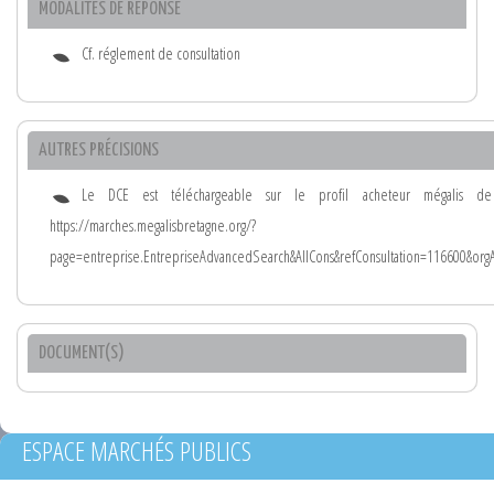
MODALITÉS DE RÉPONSE
Cf. réglement de consultation
AUTRES PRÉCISIONS
Le DCE est téléchargeable sur le profil acheteur mégalis d
https://marches.megalisbretagne.org/?
page=entreprise.EntrepriseAdvancedSearch&AllCons&refConsultation=116600&or
DOCUMENT(S)
ESPACE MARCHÉS PUBLICS