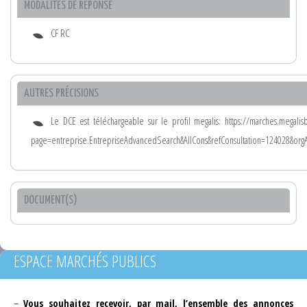
MODALITÉS DE RÉPONSE
CF RC
AUTRES PRÉCISIONS
Le DCE est téléchargeable sur le profil megalis: https://marches.megalis
page=entreprise.EntrepriseAdvancedSearch&AllCons&refConsultation=124028&or
DOCUMENT(S)
ESPACE MARCHÉS PUBLICS
–
Vous souhaitez recevoir, par mail, l’ensemble des annonces