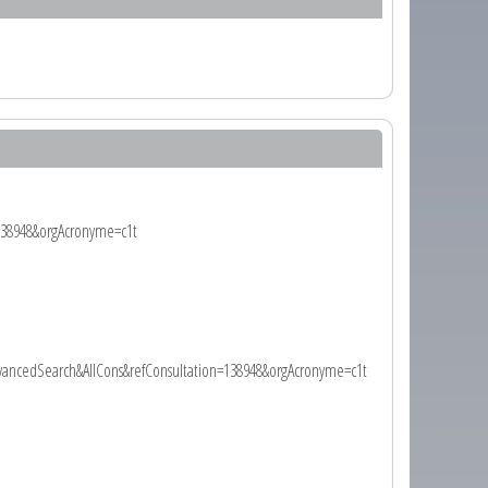
=138948&orgAcronyme=c1t
dvancedSearch&AllCons&refConsultation=138948&orgAcronyme=c1t