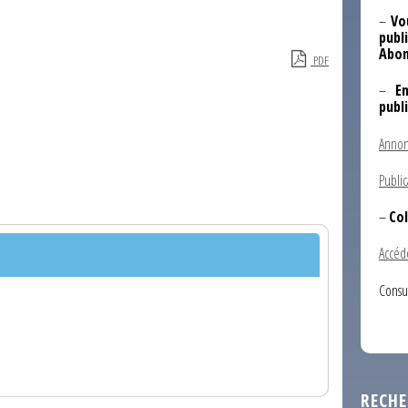
–
Vo
publi
Abon
PDF
–
E
publ
Annon
Public
–
Col
Accéd
Consu
RECHE