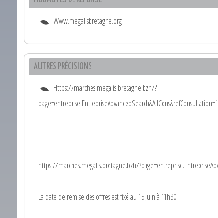
Www.megalisbretagne.org
AUTRES PRÉCISIONS
Https://marches.megalis.bretagne.bzh/?
page=entreprise.EntrepriseAdvancedSearch&AllCons&refConsultation
https://marches.megalis.bretagne.bzh/?page=entreprise.EntrepriseA
La date de remise des offres est fixé au 15 juin à 11h30.