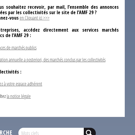
us souhaitez recevoir, par mail, l’ensemble des annonces
ées par les collectivités sur le site de l’AMF 29 ?
nez-vous
en Cliquant ici >>>
ntreprises, accédez directement aux services marchés
ics de l’AMF 29 :
ces de marchés publics
ation annuelle a posteriori, des marchés conclus par les collectivités
lectivités :
ez à votre espace adhérent
ltez
la notice légale
RCHE