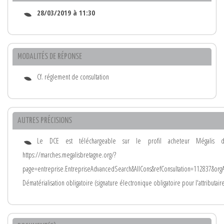
28/03/2019 à 11:30
MODALITÉS DE RÉPONSE
Cf. réglement de consultation
AUTRES PRÉCISIONS
Le DCE est téléchargeable sur le profil acheteur Mégalis 
https://marches.megalisbretagne.org/?
page=entreprise.EntrepriseAdvancedSearch&AllCons&refConsultation=112837&or
Dématérialisation obligatoire (signature électronique obligatoire pour l'attributaire