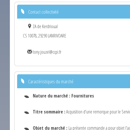
Contact collectivité
ZA de Kerdrioual
CS 10078, 29290 LANRIVOARE
tony.jouzel@ccpi.fr
Caractéristiques du marché
Nature du marché :
Fournitures
Titre sommaire :
Acquisition d'une remorque pour le Servic
Objet du marché :
La présente commande a pour objet l'ach