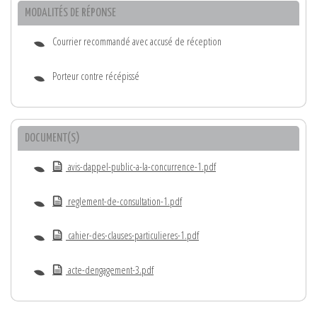
MODALITÉS DE RÉPONSE
Courrier recommandé avec accusé de réception
Porteur contre récépissé
DOCUMENT(S)
avis-dappel-public-a-la-concurrence-1.pdf
reglement-de-consultation-1.pdf
cahier-des-clauses-particulieres-1.pdf
acte-dengagement-3.pdf