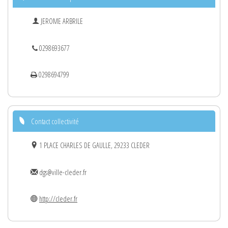
JEROME ARBRILE
0298693677
0298694799
Contact collectivité
1 PLACE CHARLES DE GAULLE, 29233 CLEDER
dgs@ville-cleder.fr
http://cleder.fr