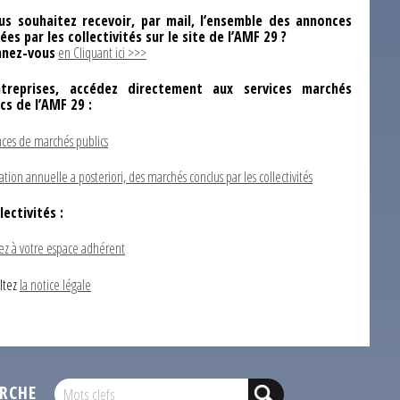
us souhaitez recevoir, par mail, l’ensemble des annonces
ées par les collectivités sur le site de l’AMF 29 ?
nez-vous
en Cliquant ici >>>
ntreprises, accédez directement aux services marchés
ics de l’AMF 29 :
ces de marchés publics
ation annuelle a posteriori, des marchés conclus par les collectivités
lectivités :
ez à votre espace adhérent
ltez
la notice légale
RCHE