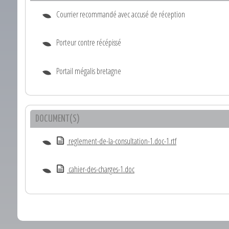
Courrier recommandé avec accusé de réception
Porteur contre récépissé
Portail mégalis bretagne
DOCUMENT(S)
reglement-de-la-consultation-1.doc-1.rtf
cahier-des-charges-1.doc