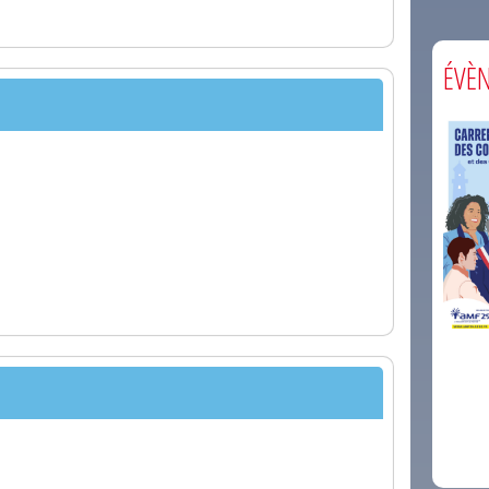
ÉVÈ
comm