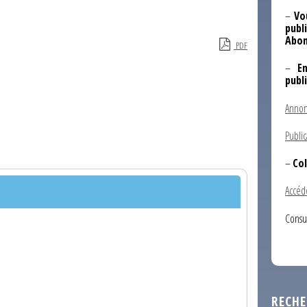
–
Vo
publi
Abon
PDF
–
E
publ
Annon
Public
–
Col
Accéd
Consu
RECHE