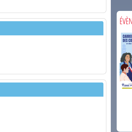
ÉVÈ
comm