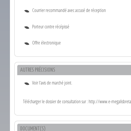
Courrier recommandé avec accusé de réception
Porteur contre récépissé
Offre électronique
AUTRES PRÉCISIONS
Voir l'avis de marché joint.
Télécharger le dossier de consultation sur : http://www.e-megalisbret
DOCUMENT(S)