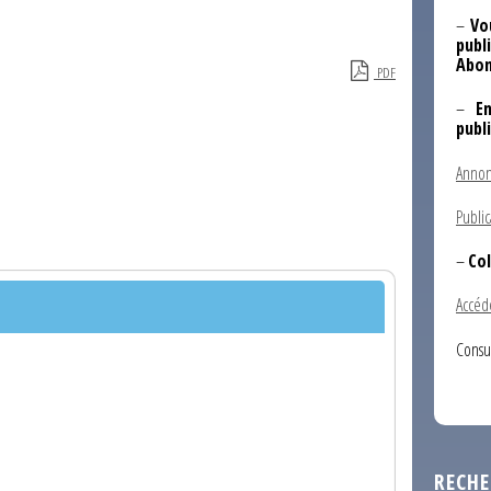
–
Vo
publi
Abon
PDF
–
E
publ
Annon
Public
–
Col
Accéd
Consu
RECHE