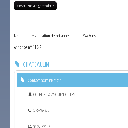
« Revenir sur la page précédente
Nombre de visualisation de cet appel d'offre : 847 Vues
Annonce n° 11042
CHATEAULIN
Contact administratif
COLETTE GOASGUEN-GILLES
0298865927
0298863103