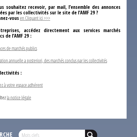
us souhaitez recevoir, par mail, l’ensemble des annonces
ées par les collectivités sur le site de l’AMF 29 ?
nez-vous
en Cliquant ici >>>
ntreprises, accédez directement aux services marchés
ics de l’AMF 29 :
ces de marchés publics
ation annuelle a posteriori, des marchés conclus par les collectivités
lectivités :
ez à votre espace adhérent
ltez
la notice légale
RCHE