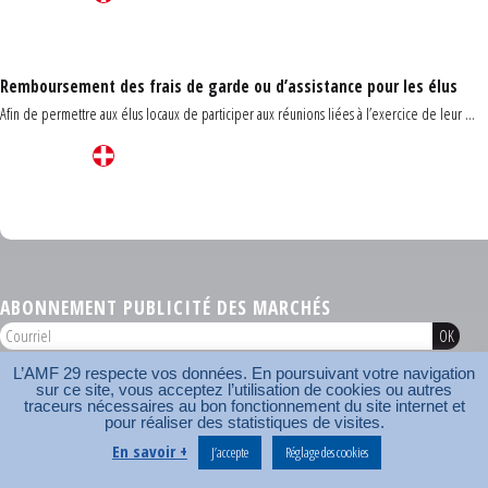
Remboursement des frais de garde ou d’assistance pour les élus
Afin de permettre aux élus locaux de participer aux réunions liées à l’exercice de leur ...
Carrefour des communes du Finistère 2026
ABONNEMENT PUBLICITÉ DES MARCHÉS
L’AMF 29 respecte vos données. En poursuivant votre navigation
AMF 29 © 2026
sur ce site, vous acceptez l’utilisation de cookies ou autres
Plan du site
Nos coordonnées
Mentions légales
Contact
traceurs nécessaires au bon fonctionnement du site internet et
pour réaliser des statistiques de visites.
Carrefour des communes
AMF
En savoir +
J’accepte
Réglage des cookies