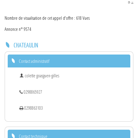
PDF
Nombre de visualisation de cet appel d'offre : 618 Vues
Annonce n° 9574
CHATEAULIN
Contact administratif
colette goasguen-gilles
0298865927
0298863103
Contact technique