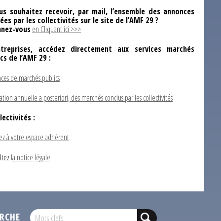
us souhaitez recevoir, par mail, l’ensemble des annonces
ées par les collectivités sur le site de l’AMF 29 ?
nez-vous
en Cliquant ici >>>
ntreprises, accédez directement aux services marchés
ics de l’AMF 29 :
ces de marchés publics
ation annuelle a posteriori, des marchés conclus par les collectivités
lectivités :
ez à votre espace adhérent
ltez
la notice légale
RCHE