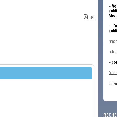
–
Vo
publi
Abon
PDF
–
E
publ
Annon
Public
–
Col
Accéd
Consu
RECHE