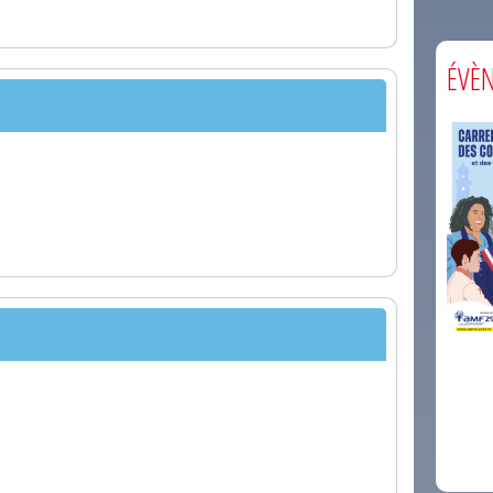
ÉVÈ
comm