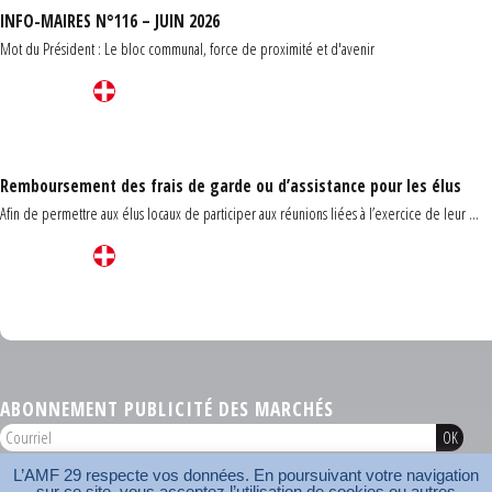
INFO-MAIRES N°116 – JUIN 2026
Mot du Président : Le bloc communal, force de proximité et d'avenir
Remboursement des frais de garde ou d’assistance pour les élus
Afin de permettre aux élus locaux de participer aux réunions liées à l’exercice de leur ...
Carrefour des communes du Finistère 2026
ABONNEMENT PUBLICITÉ DES MARCHÉS
L’AMF 29 respecte vos données. En poursuivant votre navigation
AMF 29 © 2026
sur ce site, vous acceptez l’utilisation de cookies ou autres