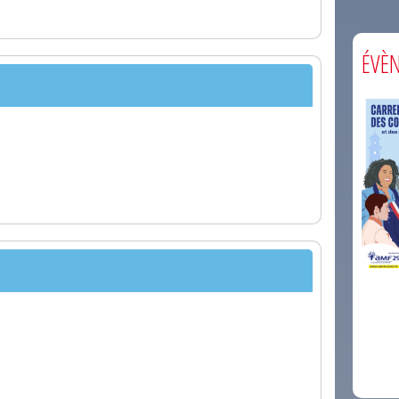
ÉVÈ
comm