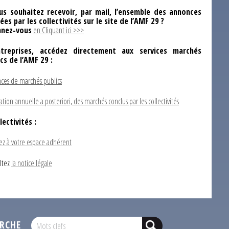
us souhaitez recevoir, par mail, l’ensemble des annonces
ées par les collectivités sur le site de l’AMF 29 ?
nez-vous
en Cliquant ici >>>
ntreprises, accédez directement aux services marchés
ics de l’AMF 29 :
ces de marchés publics
ation annuelle a posteriori, des marchés conclus par les collectivités
lectivités :
ez à votre espace adhérent
ltez
la notice légale
RCHE