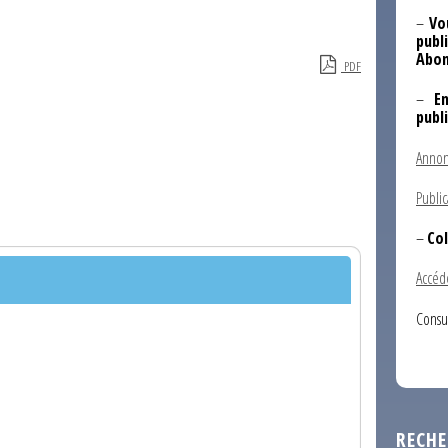
–
Vo
publi
Abon
PDF
–
E
publ
Annon
Public
–
Col
Accéd
Consu
RECHE