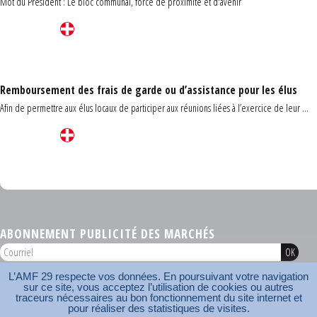
Mot du Président : Le bloc communal, force de proximité et d'avenir
Remboursement des frais de garde ou d’assistance pour les élus
Afin de permettre aux élus locaux de participer aux réunions liées à l’exercice de leur ...
Carrefour des communes du Finistère 2026
ABONNEMENT PUBLICITÉ DES MARCHÉS
L’AMF 29 respecte vos données. En poursuivant votre navigation
AMF 29 © 2026
sur ce site, vous acceptez l’utilisation de cookies ou autres
Plan du site
Nos coordonnées
Mentions légales
Contact
traceurs nécessaires au bon fonctionnement du site internet et
pour réaliser des statistiques de visites.
Carrefour des communes
AMF